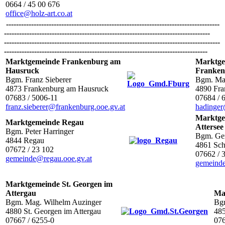
0664 / 45 00 676
office@holz-art.co.at
-------------------------------------------------------------------------------------
----------------------------------------------------------------------------------
--------------------------------------------------------------------------------------
---------------------------------------------------------------------------------
Marktgemeinde Frankenburg am
Marktge
Hausruck
Franken
Bgm. Franz Sieberer
Bgm. Ma
4873 Frankenburg am Hausruck
4890 Fra
07683 / 5006-11
07684 / 
franz.sieberer@frankenburg.ooe.gv.at
hadinger
Marktge
Marktgemeinde Regau
Attersee
Bgm. Peter Harringer
Bgm. Ger
4844 Regau
4861 Sch
07672 / 23 102
07662 / 3
gemeinde@regau.ooe.gv.at
gemeinde
Marktgemeinde St. Georgen im
Attergau
Ma
Bgm. Mag. Wilhelm Auzinger
Bgm
4880 St. Georgen im Attergau
48
07667 / 6255-0
076