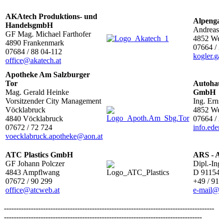
AKAtech Produktions- und
Alpenga
HandelsgmbH
Andreas
GF Mag. Michael Farthofer
4852 We
4890 Frankenmark
07664 /
07684 / 88 04-112
kogler.
office@akatech.at
Apotheke Am Salzburger
Tor
A
utoha
Mag. Gerald Heinke
Gmb
Vorsitzender City Management
Ing. Ern
Vöcklabruck
4852 We
4840 Vöcklabruck
07664 /
07672 / 72 724
info.ed
voecklabruck.apotheke@aon.at
ATC Plastics GmbH
ARS - 
GF Johann Polczer
Dipl.-In
4843 Ampflwang
D 91154
07672 / 90 299
+49 / 91
office@atcweb.at
e-mail@
--------------------------------------------------------------------------------------
---------------------------------------------------------------------------------