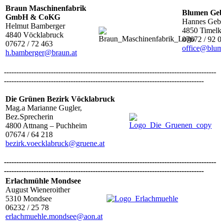
Braun Maschinenfabrik
Blumen Geb
GmbH & CoKG
Hannes Gebe
Helmut Bamberger
4850 Timel
4840 Vöcklabruck
07672 / 92 
07672 / 72 463
office@blum
h.bamberger@braun.at
--------------------------------------------------------------------------------------
---------------------------------------------------------------------------------
Die Grünen Bezirk Vöcklabruck
Mag.a Marianne Gugler,
Bez.Sprecherin
4800 Attnang – Puchheim
07674 / 64 218
bezirk.voecklabruck@gruene.at
--------------------------------------------------------------------------------------
---------------------------------------------------------------------------------
Erlachmühle Mondsee
August Wieneroither
5310 Mondsee
06232 / 25 78
erlachmuehle.mondsee@aon.at