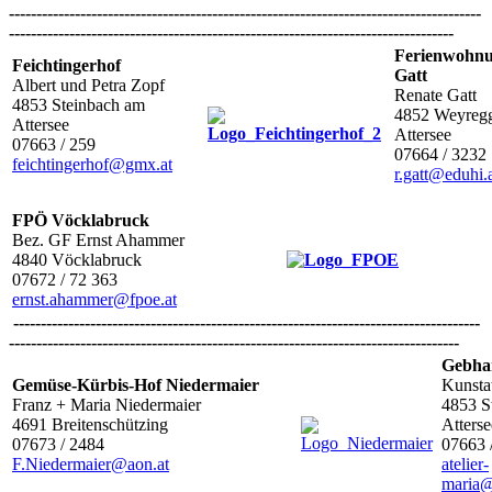
--------------------------------------------------------------------------------------
---------------------------------------------------------------------------------
Ferienwohn
Feichtingerhof
Gatt
Albert und Petra Zopf
Renate Gatt
4853 Steinbach am
4852 Weyreg
Attersee
Atterse
07663 / 259
07664 / 3232
feichtingerhof@gmx.at
r.gatt@eduhi.
FPÖ Vöcklabruck
Bez. GF Ernst Ahammer
4840 Vöcklabruck
07672 / 72 363
ernst.ahammer@fpoe.at
-------------------------------------------------------------------------------------
----------------------------------------------------------------------------------
Gebha
Gemüse-Kürbis-Hof Niedermaier
Kunstat
Franz + Maria Niedermaier
4853 S
4691 Breitenschützing
Atte
07673 / 2484
07663 
F.Niedermaier@aon.at
atelier-
maria@