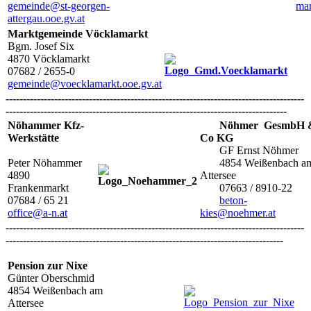
gemeinde@st-georgen-
ma
attergau.ooe.gv.at
Marktgemeinde Vöcklamarkt
Bgm. Josef Six
4870 Vöcklamarkt
07682 / 2655-0
gemeinde@voecklamarkt.ooe.gv.at
--------------------------------------------------------------------------------------
---------------------------------------------------------------------------------
Nöhammer Kfz-
Nöhmer GesmbH 
Werkstätte
Co KG
GF Ernst Nöhmer
Peter Nöhammer
4854 Weißenbach a
4890
Attersee
Frankenmarkt
07663 / 8910-22
07684 / 65 21
beton-
office@a-n.at
kies@noehmer.at
--------------------------------------------------------------------------------------
--------------------------------------------------------------------------------
Pension zur Nixe
Günter Oberschmid
4854 Weißenbach am
Attersee