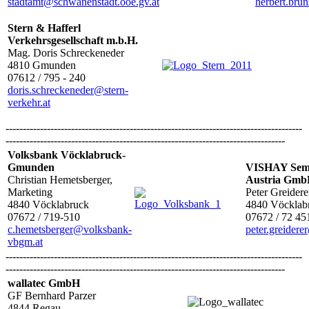
stadtamt@schwanenstadt.ooe.gv.at
herbert.bru
Stern & Hafferl
Verkehrsgesellschaft m.b.H.
Mag. Doris Schreckeneder
4810 Gmunden
07612 / 795 - 240
doris.schreckeneder@stern-
verkehr.at
--------------------------------------------------------------------------------------
---------------------------------------------------------------------------------
Volksbank Vöcklabruck-
Gmunden
VISHAY Semi
Christian Hemetsberger,
Austria Gm
Marketing
Peter Greidere
4840 Vöcklabruck
4840 Vöcklab
07672 / 719-510
07672 / 72 45
c.hemetsberger@volksbank-
peter.greider
vbgm.at
--------------------------------------------------------------------------------------
---------------------------------------------------------------------------------
wallatec GmbH
GF Bernhard Parzer
4844 Regau