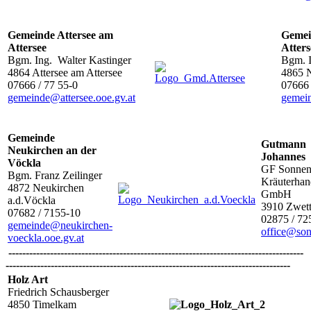
Gemeinde Attersee am
Gemei
Attersee
Atters
Bgm. Ing. Walter Kastinger
Bgm. I
4864 Attersee am Attersee
4865 N
07666 / 77 55-0
07666 
gemeinde@attersee.ooe.gv.at
gemein
Gemeinde
Gutmann
Neukirchen an der
Johannes
Vöckla
GF Sonnen
Bgm. Franz Zeilinger
Kräuterhan
4872 Neukirchen
GmbH
a.d.Vöckla
3910 Zwett
07682 / 7155-10
02875 / 72
gemeinde@neukirchen-
office@son
voeckla.ooe.gv.at
-------------------------------------------------------------------------------------
----------------------------------------------------------------------------------
Holz Art
Friedrich Schausberger
4850 Timelkam