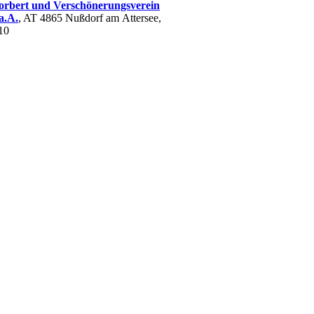
orbert und Verschönerungsverein
a.A.
, AT 4865 Nußdorf am Attersee,
10