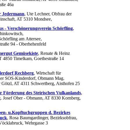
raße 46a
r Jedermann
, Ute Lechner, Obfrau der
inschaft, AT 5310 Mondsee,
s - Verschönerungsverein Schörfling
,
hinkowitsch,
chörfling am Attersee,
straße 94 - Oberhehenfeld
ergut Gemüsekiste
, Renate & Heinz
T 4850 Timelkam, Goethestraße 14
erdorf Rechberg
, Wirtschaft für
ler SOS-Kinderdorf, Obmann Mag.
 Götzl, AT 4311 Schwertberg, Aisthofen 25
r Förderung des Steirischen Vulkanlands
,
. Josef Ober - Obmann, AT 8330 Kornberg,
en- u.Kopftuchgruppen d. Bezirkes
uck
, Rosa Baumgardinger, Bezirksobfrau,
öcklabruck, Wehrgasse 3