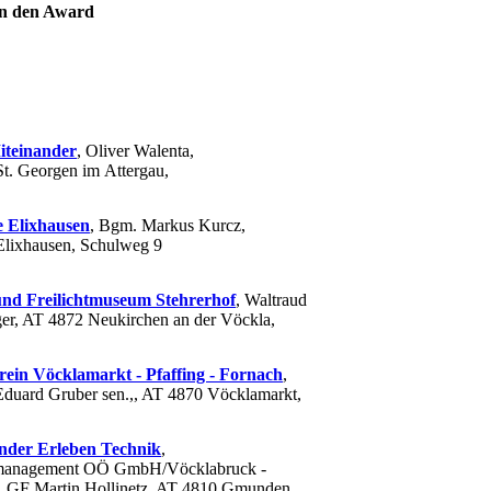
en den Award
teinander
, Oliver Walenta,
t. Georgen im Attergau,
 Elixhausen
, Bgm. Markus Kurcz,
lixhausen, Schulweg 9
nd Freilichtmuseum Stehrerhof
, Waltraud
er, AT 4872 Neukirchen an der Vöckla,
ein Vöcklamarkt - Pfaffing - Fornach
,
uard Gruber sen.,, AT 4870 Vöcklamarkt,
nder Erleben Technik
,
management OÖ GmbH/Vöcklabruck -
 GF Martin Hollinetz, AT 4810 Gmunden,