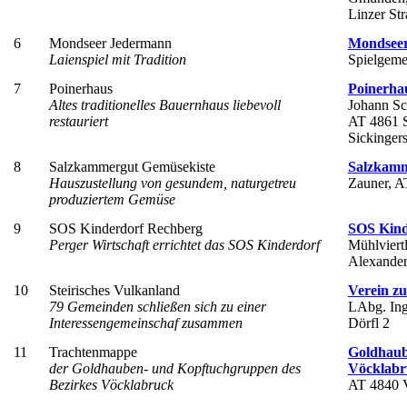
Linzer St
6
Mondseer Jedermann
Mondsee
Laienspiel mit Tradition
Spielgeme
7
Poinerhaus
Poinerhau
Altes traditionelles Bauernhaus liebevoll
Johann Sc
restauriert
AT 4861 S
Sickinger
8
Salzkammergut Gemüsekiste
Salzkamm
Hauszustellung von gesundem, naturgetreu
Zauner, A
produziertem Gemüse
9
SOS Kinderdorf Rechberg
SOS Kind
Perger Wirtschaft errichtet das SOS Kinderdorf
Mühlviert
Alexander
10
Steirisches Vulkanland
Verein zu
79 Gemeinden schließen sich zu einer
LAbg. Ing
Interessengemeinschaf zusammen
Dörfl 2
11
Trachtenmappe
Goldhaub
der Goldhauben- und Kopftuchgruppen des
Vöcklabr
Bezirkes Vöcklabruck
AT 4840 V