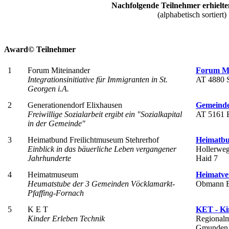
Nachfolgende Teilnehmer erhielt
(alphabetisch sortiert)
Award© Teilnehmer
1
Forum Miteinander
Forum Mi
Integrationsinitiative für Immigranten in St.
AT 4880 S
Georgen i.A.
2
Generationendorf Elixhausen
Gemeinde
Freiwillige Sozialarbeit ergibt ein "Sozialkapital
AT 5161 E
in der Gemeinde"
3
Heimatbund Freilichtmuseum Stehrerhof
Heimatbu
Einblick in das bäuerliche Leben vergangener
Hollerweg
Jahrhunderte
Haid 7
4
Heimatmuseum
Heimatver
Heumatstube der 3 Gemeinden Vöcklamarkt-
Obmann Ed
Pfaffing-Fornach
5
K E T
KET - Ki
Kinder Erleben Technik
Regional
Gmunden,